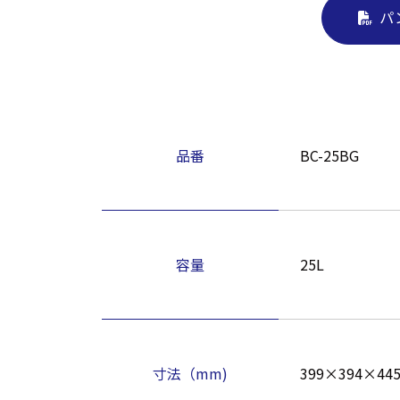
パ
品番
BC-25BG
容量
25L
寸法（mm)
399×394×44