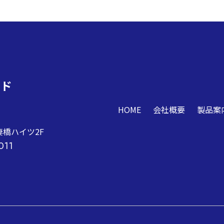
ンド
HOME
会社概要
製品案
吾妻橋ハイツ2F
011