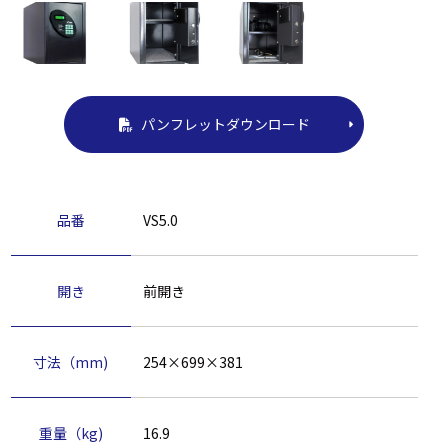
パンフレットダウンロード
品番
VS5.0
開き
前開き
寸法（mm)
254×699×381
重量（kg)
16.9